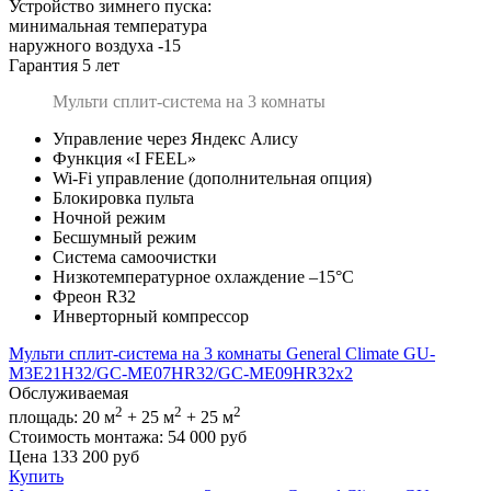
Устройство зимнего пуска:
минимальная температура
наружного воздуха -15
Гарантия 5 лет
Мульти сплит-система на 3 комнаты
Управление через Яндекс Алису
Функция «I FEEL»
Wi-Fi управление (дополнительная опция)
Блокировка пульта
Ночной режим
Бесшумный режим
Система самоочистки
Низкотемпературное охлаждение –15°C
Фреон R32
Инверторный компрессор
Мульти сплит-система на 3 комнаты General Climate GU-
M3E21H32/GC-ME07HR32/GC-ME09HR32x2
Обслуживаемая
2
2
2
площадь:
20 м
+ 25 м
+ 25 м
Стоимость монтажа:
54 000 руб
Цена
133 200
руб
Купить