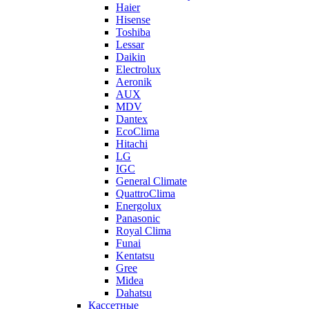
Haier
Hisense
Toshiba
Lessar
Daikin
Electrolux
Aeronik
AUX
MDV
Dantex
EcoClima
Hitachi
LG
IGC
General Climate
QuattroClima
Energolux
Panasonic
Royal Clima
Funai
Kentatsu
Gree
Midea
Dahatsu
Кассетные