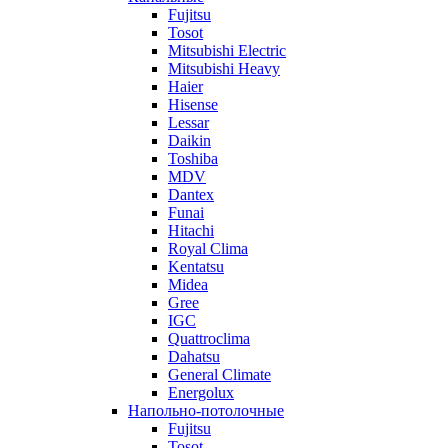
Fujitsu
Tosot
Mitsubishi Electric
Mitsubishi Heavy
Haier
Hisense
Lessar
Daikin
Toshiba
MDV
Dantex
Funai
Hitachi
Royal Clima
Kentatsu
Midea
Gree
IGC
Quattroclima
Dahatsu
General Climate
Energolux
Напольно-потолочные
Fujitsu
Tosot