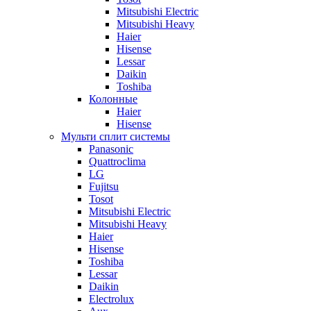
Mitsubishi Electric
Mitsubishi Heavy
Haier
Hisense
Lessar
Daikin
Toshiba
Колонные
Haier
Hisense
Мульти сплит системы
Panasonic
Quattroclima
LG
Fujitsu
Tosot
Mitsubishi Electric
Mitsubishi Heavy
Haier
Hisense
Toshiba
Lessar
Daikin
Electrolux