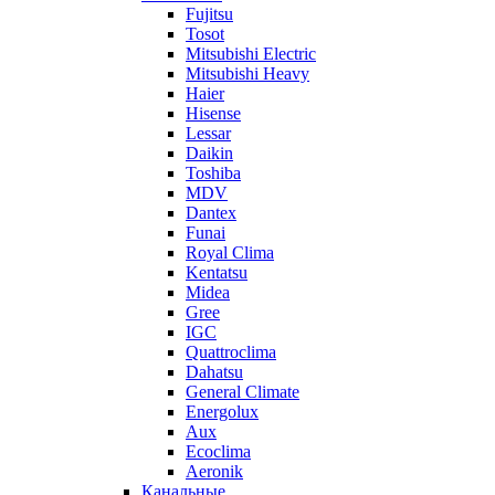
Fujitsu
Tosot
Mitsubishi Electric
Mitsubishi Heavy
Haier
Hisense
Lessar
Daikin
Toshiba
MDV
Dantex
Funai
Royal Clima
Kentatsu
Midea
Gree
IGC
Quattroclima
Dahatsu
General Climate
Energolux
Aux
Ecoclima
Aeronik
Канальные