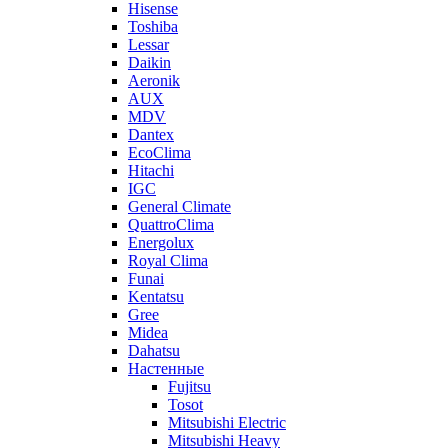
Hisense
Toshiba
Lessar
Daikin
Aeronik
AUX
MDV
Dantex
EcoClima
Hitachi
IGC
General Climate
QuattroClima
Energolux
Royal Clima
Funai
Kentatsu
Gree
Midea
Dahatsu
Настенные
Fujitsu
Tosot
Mitsubishi Electric
Mitsubishi Heavy