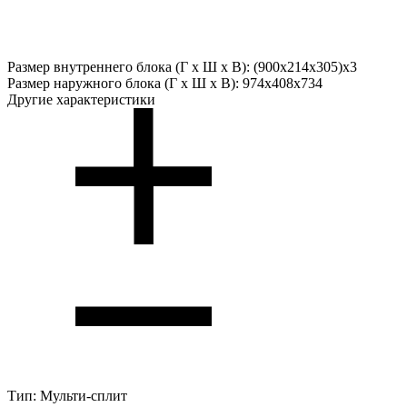
Размер внутреннего блока (Г х Ш х В):
(900x214x305)x3
Размер наружного блока (Г х Ш х В):
974x408x734
Другие характеристики
Тип:
Мульти-сплит