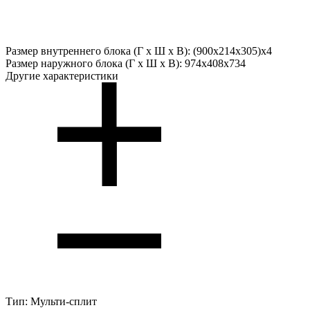
Размер внутреннего блока (Г х Ш х В):
(900x214x305)x4
Размер наружного блока (Г х Ш х В):
974x408x734
Другие характеристики
Тип:
Мульти-сплит