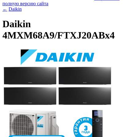
полную версию сайта
←
Daikin
Daikin
4MXM68A9/FTXJ20ABx4