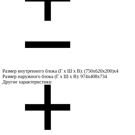
Размер внутреннего блока (Г х Ш х В):
(750x620x200)x4
Размер наружного блока (Г х Ш х В):
974x408x734
Другие характеристики