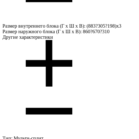
Размер внутреннего блока (Г х Ш х В):
(883?305?198)x3
Размер наружного блока (Г х Ш х В):
860?670?310
Другие характеристики
Тип:
Мульти-сплит