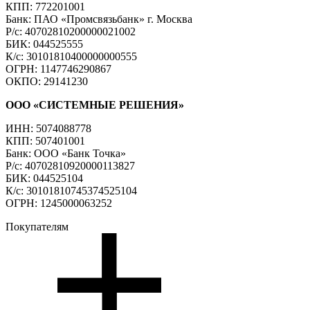
КПП: 772201001
Банк: ПАО «Промсвязьбанк» г. Москва
Р/с: 40702810200000021002
БИК: 044525555
К/с: 30101810400000000555
ОГРН: 1147746290867
ОКПО: 29141230
ООО «СИСТЕМНЫЕ РЕШЕНИЯ»
ИНН: 5074088778
КПП: 507401001
Банк: ООО «Банк Точка»
Р/с: 40702810920000113827
БИК: 044525104
К/с: 30101810745374525104
ОГРН: 1245000063252
Покупателям