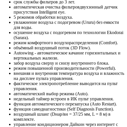
срок службы фильтров до 3 лет.
автоматическая очистка фильтровдвухзонный датчик
присутствия Intelligent eye.
5 режимов обработки воздуха.
увлажнение воздуха с подогревом (Ururu) без емкости
для воды.
осушение воздуха с подогревом по технологии Ekodorai
(Sarara).
режим комфортного воздухораспределения (Comfort).
объёмный воздушный поток (3D Flow).
Autoswing - автоматическое качание горизонтальных и
вертикальных жалюзи.
забор воздуха сверху и снизу внутреннего блока.
режим повышенной производительности (Powerful).
внешняя и внутренняя температура воздуха и влажность
на дисплее пульта управления.
фактическое электропотребление выводится на пульт
управления.
автоматический выбор режима (Auto).
недельный таймер встроен в ИК пульт управления.
функция автоматического перезапуска (Auto Restart).
функция самодиагностики (Self Diagnosis Function).
воздушный шланг (Dнар/вн = 37/25 мм, L = 8 м) в
комплекте.
управление кондиционером Дайкин через интернет с