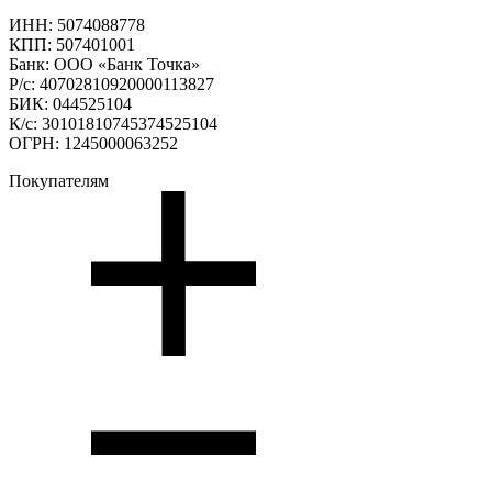
ИНН: 5074088778
КПП: 507401001
Банк: ООО «Банк Точка»
Р/с: 40702810920000113827
БИК: 044525104
К/с: 30101810745374525104
ОГРН: 1245000063252
Покупателям