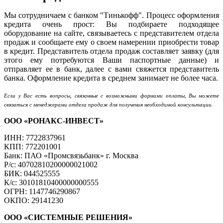
Мы сотрудничаем с банком "Тинькофф". Процесс оформления
кредита очень прост: Вы подбираете подходящее
оборудование на сайте, связываетесь с представителем отдела
продаж и сообщаете ему о своем намерении приобрести товар
в кредит. Представитель отдела продаж составляет заявку (для
этого ему потребуются Ваши паспортные данные) и
отправляет ее в банк, далее с вами свяжется представитель
банка. Оформление кредита в среднем занимает не более часа.
Если у Вас есть вопросы, связанные с возможными формами оплаты, Вы можете
связаться с менеджерами отдела продаж для получения необходимой консультации.
ООО «РОНАКС-ИНВЕСТ»
ИНН: 7722837961
КПП: 772201001
Банк: ПАО «Промсвязьбанк» г. Москва
Р/с: 40702810200000021002
БИК: 044525555
К/с: 30101810400000000555
ОГРН: 1147746290867
ОКПО: 29141230
ООО «СИСТЕМНЫЕ РЕШЕНИЯ»