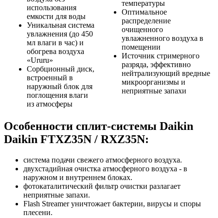
температуры
использования
Оптимальное
емкости для воды
распределение
Уникальная система
очищенного
увлажнения (до 450
увлажненного воздуха в
мл влаги в час) и
помещении
обогрева воздуха
Источник стримерного
«Ururu»
разряда, эффективно
Сорбционный диск,
нейтрализующий вредные
встроенный в
микроорганизмы и
наружный блок для
неприятные запахи
поглощения влаги
из атмосферы
Особенности сплит-системы Daikin
Daikin FTXZ35N / RXZ35N:
система подачи свежего атмосферного воздуха.
двухстадийная очистка атмосферного воздуха - в
наружном и внутреннем блоках.
фотокаталитический фильтр очистки разлагает
неприятные запахи.
Flash Streamer уничтожает бактерии, вирусы и споры
плесени.