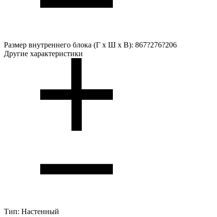
Размер внутреннего блока (Г х Ш х В):
867?276?206
Другие характеристики
Тип:
Настенный