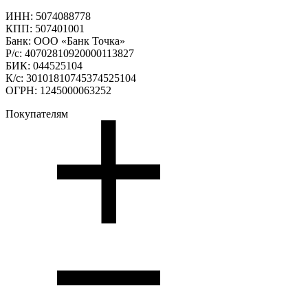
ИНН: 5074088778
КПП: 507401001
Банк: ООО «Банк Точка»
Р/с: 40702810920000113827
БИК: 044525104
К/с: 30101810745374525104
ОГРН: 1245000063252
Покупателям