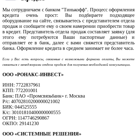
Мы сотрудничаем с банком "Тинькофф". Процесс оформления
кредита очень прост: Вы подбираете подходящее
оборудование на сайте, связываетесь с представителем отдела
продаж и сообщаете ему о своем намерении приобрести товар
в кредит. Представитель отдела продаж составляет заявку (для
этого ему потребуются Ваши паспортные данные) и
отправляет ее в банк, далее с вами свяжется представитель
банка. Оформление кредита в среднем занимает не более часа.
Если у Вас есть вопросы, связанные с возможными формами оплаты, Вы можете
связаться с менеджерами отдела продаж для получения необходимой консультации.
ООО «РОНАКС-ИНВЕСТ»
ИНН: 7722837961
КПП: 772201001
Банк: ПАО «Промсвязьбанк» г. Москва
Р/с: 40702810200000021002
БИК: 044525555
К/с: 30101810400000000555
ОГРН: 1147746290867
ОКПО: 29141230
ООО «СИСТЕМНЫЕ РЕШЕНИЯ»