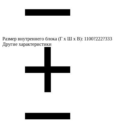
Размер внутреннего блока (Г х Ш х В):
1100?222?333
Другие характеристики