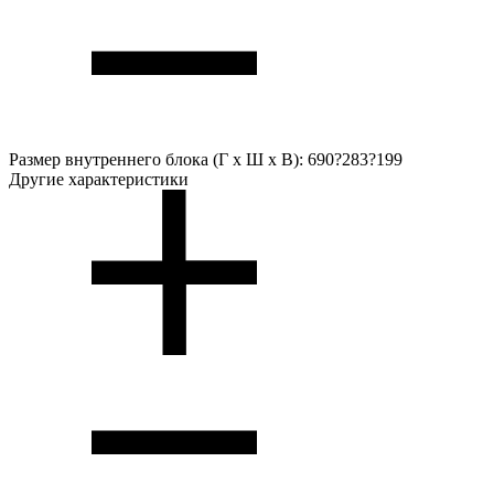
Размер внутреннего блока (Г х Ш х В):
690?283?199
Другие характеристики