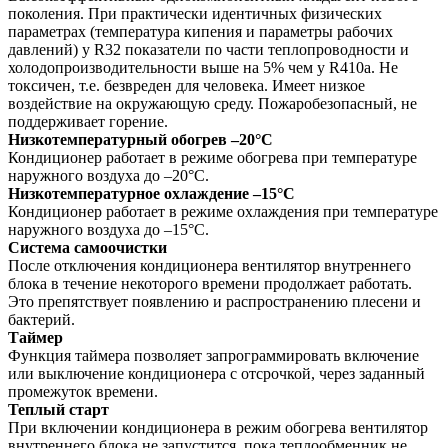
поколения. При практически идентичных физических
параметрах (температура кипения и параметры рабочих
давлений) у R32 показатели по части теплопроводности и
холодопроизводительности выше на 5% чем у R410а. Не
токсичен, т.е. безвреден для человека. Имеет низкое
воздействие на окружающую среду. Пожаробезопасный, не
поддерживает горение.
Низкотемпературный обогрев –20°C
Кондиционер работает в режиме обогрева при температуре
наружного воздуха до –20°C.
Низкотемпературное охлаждение –15°C
Кондиционер работает в режиме охлаждения при температуре
наружного воздуха до –15°C.
Система самоочистки
После отключения кондиционера вентилятор внутреннего
блока в течение некоторого времени продолжает работать.
Это препятствует появлению и распространению плесени и
бактерий.
Таймер
Функция таймера позволяет запрограммировать включение
или выключение кондиционера с отсрочкой, через заданный
промежуток времени.
Теплый старт
При включении кондиционера в режим обогрева вентилятор
внутреннего блока не запустится, пока теплообменник не