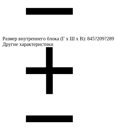
Размер внутреннего блока (Г х Ш х В):
845?209?289
Другие характеристики