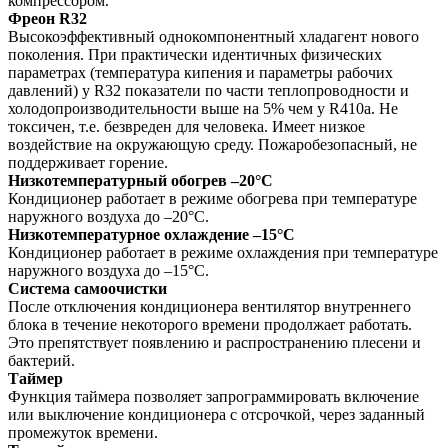
компрессором.
Фреон R32
Высокоэффективный однокомпонентный хладагент нового
поколения. При практически идентичных физических
параметрах (температура кипения и параметры рабочих
давлений) у R32 показатели по части теплопроводности и
холодопроизводительности выше на 5% чем у R410а. Не
токсичен, т.е. безвреден для человека. Имеет низкое
воздействие на окружающую среду. Пожаробезопасный, не
поддерживает горение.
Низкотемпературный обогрев –20°C
Кондиционер работает в режиме обогрева при температуре
наружного воздуха до –20°C.
Низкотемпературное охлаждение –15°C
Кондиционер работает в режиме охлаждения при температуре
наружного воздуха до –15°C.
Система самоочистки
После отключения кондиционера вентилятор внутреннего
блока в течение некоторого времени продолжает работать.
Это препятствует появлению и распространению плесени и
бактерий.
Таймер
Функция таймера позволяет запрограммировать включение
или выключение кондиционера с отсрочкой, через заданный
промежуток времени.