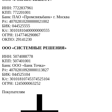
ИНН: 7722837961
КПП: 772201001
Банк: ПАО «Промсвязьбанк» г. Москва
Р/с: 40702810200000021002
БИК: 044525555
К/с: 30101810400000000555
ОГРН: 1147746290867
ОКПО: 29141230
ООО «СИСТЕМНЫЕ РЕШЕНИЯ»
ИНН: 5074088778
КПП: 507401001
Банк: ООО «Банк Точка»
Р/с: 40702810920000113827
БИК: 044525104
К/с: 30101810745374525104
ОГРН: 1245000063252
Покупателям