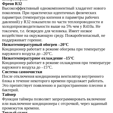
Фреон R32
Высокоэффективный однокомпонентный хладагент нового
поколения. При практически идентичных физических
параметрах (температура кипения и параметры рабочих
давлений) у R32 показатели по части теплопроводности и
холодопроизводительности выше на 5% чем у R410а. Не
токсичен, т.е. безвреден для человека. Имеет низкое
воздействие на окружающую среду. Пожаробезопасный, не
поддерживает горение.
Низкотемпературный обогрев –20°C
Кондиционер работает в режиме обогрева при температуре
наружного воздуха до –20°C.
Низкотемпературное охлаждение –15°C
Кондиционер работает в режиме охлаждения при температуре
наружного воздуха до –15°C.
Система самоочистки
После отключения кондиционера вентилятор внутреннего
блока в течение некоторого времени продолжает работать.
Это препятствует появлению и распространению плесени и
бактерий.
Таймер
Функция таймера позволяет запрограммировать включение
или выключение кондиционера с отсрочкой, через заданный
промежуток времени.
Теплый старт