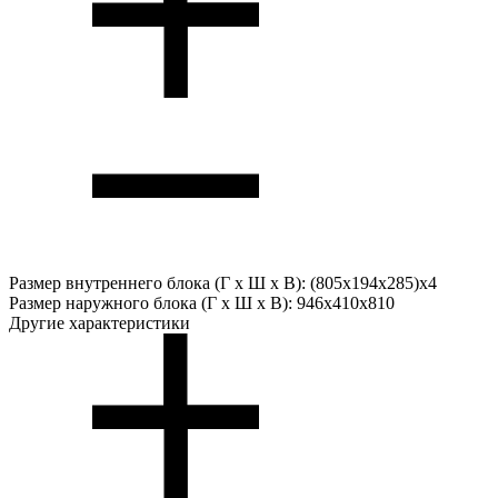
Размер внутреннего блока (Г х Ш х В):
(805x194x285)x4
Размер наружного блока (Г х Ш х В):
946x410x810
Другие характеристики