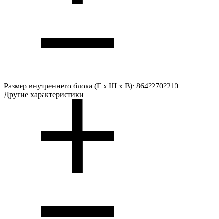
Размер внутреннего блока (Г х Ш х В):
864?270?210
Другие характеристики