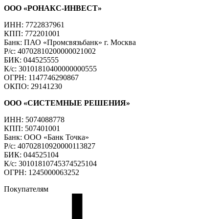
ООО «РОНАКС-ИНВЕСТ»
ИНН: 7722837961
КПП: 772201001
Банк: ПАО «Промсвязьбанк» г. Москва
Р/с: 40702810200000021002
БИК: 044525555
К/с: 30101810400000000555
ОГРН: 1147746290867
ОКПО: 29141230
ООО «СИСТЕМНЫЕ РЕШЕНИЯ»
ИНН: 5074088778
КПП: 507401001
Банк: ООО «Банк Точка»
Р/с: 40702810920000113827
БИК: 044525104
К/с: 30101810745374525104
ОГРН: 1245000063252
Покупателям