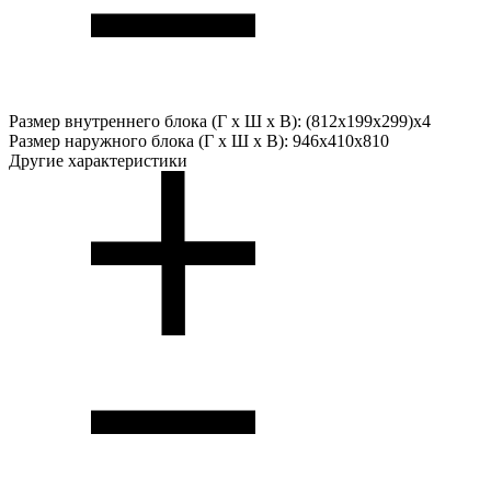
Размер внутреннего блока (Г х Ш х В):
(812х199х299)x4
Размер наружного блока (Г х Ш х В):
946x410x810
Другие характеристики