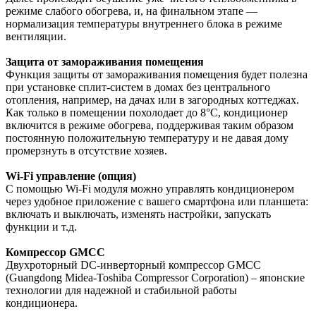
режиме слабого обогрева, и, на финальном этапе —
нормализация температуры внутреннего блока в режиме
вентиляции.
Защита от замораживания помещения
Функция защиты от замораживания помещения будет полезна
при установке сплит-систем в домах без центрального
отопления, например, на дачах или в загородных коттеджах.
Как только в помещении похолодает до 8°С, кондиционер
включится в режиме обогрева, поддерживая таким образом
постоянную положительную температуру и не давая дому
промерзнуть в отсутствие хозяев.
Wi-Fi управление (опция)
С помощью Wi-Fi модуля можно управлять кондиционером
через удобное приложение с вашего смартфона или планшета:
включать и выключать, изменять настройки, запускать
функции и т.д.
Компрессор GMCC
Двухроторный DC-инверторный компрессор GMCC
(Guangdong Midea-Toshiba Compressor Corporation) – японские
технологии для надежной и стабильной работы
кондиционера.