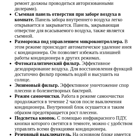
ремонт должны проводиться авторизованными
дилерами).
Съемная панель отверстия при заборе воздуха в
комнате.
Панель забора внутреннего воздуха легко
открывается и закрывается. Панель, закрывающая
отверстие для всасываемого воздуха, также является
съемной.
Разморозка под управлением микроконтроллера.
В
этом режиме происходит автоматическое удаление инея
с кондиционера. Он позволяет избежать излишней
работы кондиционера в других режимах.
Фотокаталитический фильтр.
Эффективное
дезодорирование воздуха. Для восстановления функций
достаточно фильтр промыть водой и высушить на
солнце.
Энзимовый фильтр.
Эффективное уничтожение спор
плесени и болезнетворных бактерий.
Режим самоочистки.
Работа в режиме самоочистки
продолжается в течение 2 часов после выключения
кондиционера. Внутренний блок осушается и таким
образом предотвращается рост плесени.
Подсветка кнопок.
С помощью инфракрасного ПДУ,
кнопки которого светятся в темноте, можно с удобством
управлять всеми функциями кондиционера.
Резервный выключатель.
На основном блоке имеется