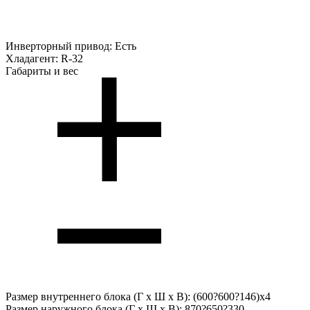
Инверторный привод:
Есть
Хладагент:
R-32
Габариты и вес
Размер внутреннего блока (Г х Ш х В):
(600?600?146)x4
Размер наружного блока (Г х Ш х В):
870?650?330