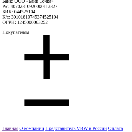
Банк: ООО «Банк Точка»
Р/с: 40702810920000113827
БИК: 044525104
К/с: 30101810745374525104
ОГРН: 1245000063252
Покупателям
Главная
О компании
Представитель VBW в России
Оплата