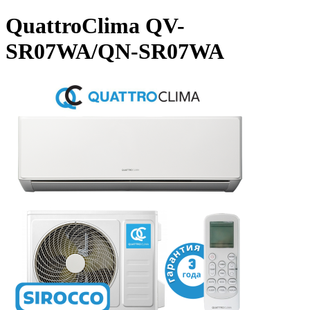
QuattroClima QV-
SR07WA/QN-SR07WA