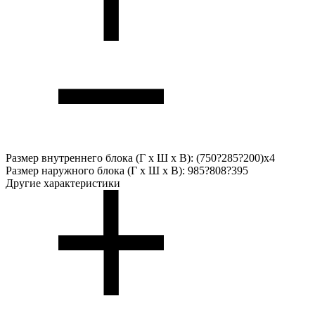
Размер внутреннего блока (Г х Ш х В):
(750?285?200)x4
Размер наружного блока (Г х Ш х В):
985?808?395
Другие характеристики