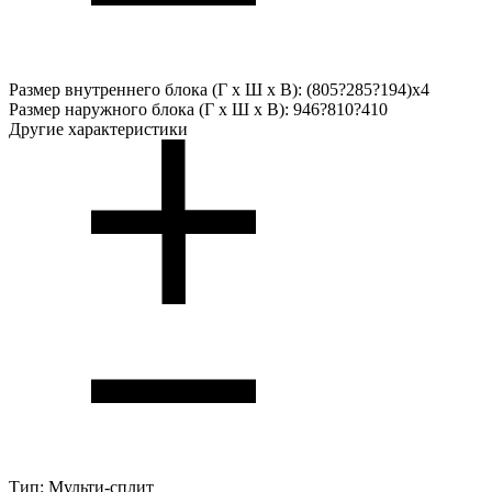
Размер внутреннего блока (Г х Ш х В):
(805?285?194)x4
Размер наружного блока (Г х Ш х В):
946?810?410
Другие характеристики
Тип:
Мульти-сплит