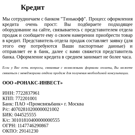
Кредит
Мы сотрудничаем с банком "Тинькофф". Процесс оформления
кредита очень прост: Вы подбираете подходящее
оборудование на сайте, связываетесь с представителем отдела
продаж и сообщаете ему о своем намерении приобрести товар
в кредит. Представитель отдела продаж составляет заявку (для
этого ему потребуются Ваши паспортные данные) и
отправляет ее в банк, далее с вами свяжется представитель
банка. Оформление кредита в среднем занимает не более часа.
Если у Вас есть вопросы, связанные с возможными формами оплаты, Вы можете
связаться с менеджерами отдела продаж для получения необходимой консультации.
ООО «РОНАКС-ИНВЕСТ»
ИНН: 7722837961
КПП: 772201001
Банк: ПАО «Промсвязьбанк» г. Москва
Р/с: 40702810200000021002
БИК: 044525555
К/с: 30101810400000000555
ОГРН: 1147746290867
ОКПО: 29141230