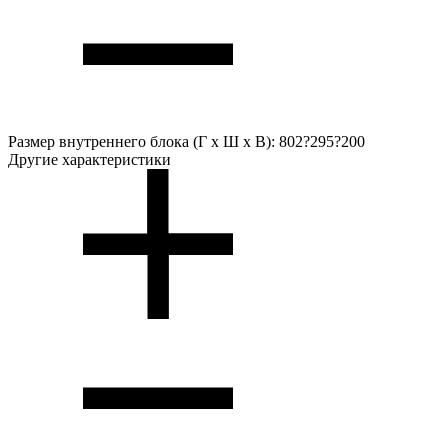
Размер внутреннего блока (Г х Ш х В):
802?295?200
Другие характеристики