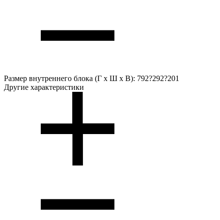
Размер внутреннего блока (Г х Ш х В):
792?292?201
Другие характеристики