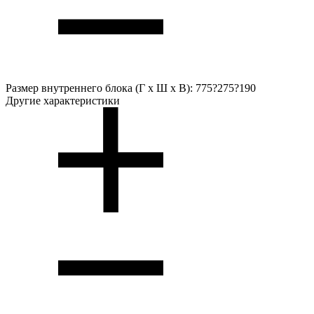
Размер внутреннего блока (Г х Ш х В):
775?275?190
Другие характеристики