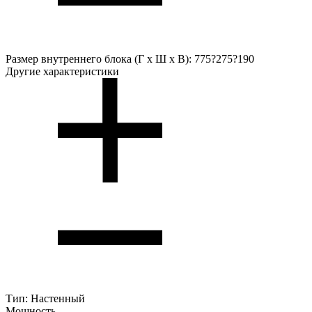
Размер внутреннего блока (Г х Ш х В):
775?275?190
Другие характеристики
Тип:
Настенный
Мощность