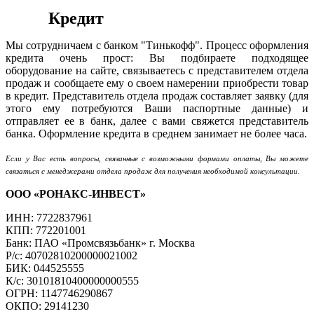
Кредит
Мы сотрудничаем с банком "Тинькофф". Процесс оформления
кредита очень прост: Вы подбираете подходящее
оборудование на сайте, связываетесь с представителем отдела
продаж и сообщаете ему о своем намерении приобрести товар
в кредит. Представитель отдела продаж составляет заявку (для
этого ему потребуются Ваши паспортные данные) и
отправляет ее в банк, далее с вами свяжется представитель
банка. Оформление кредита в среднем занимает не более часа.
Если у Вас есть вопросы, связанные с возможными формами оплаты, Вы можете
связаться с менеджерами отдела продаж для получения необходимой консультации.
ООО «РОНАКС-ИНВЕСТ»
ИНН: 7722837961
КПП: 772201001
Банк: ПАО «Промсвязьбанк» г. Москва
Р/с: 40702810200000021002
БИК: 044525555
К/с: 30101810400000000555
ОГРН: 1147746290867
ОКПО: 29141230