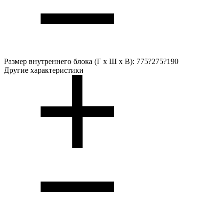
Размер внутреннего блока (Г х Ш х В):
775?275?190
Другие характеристики