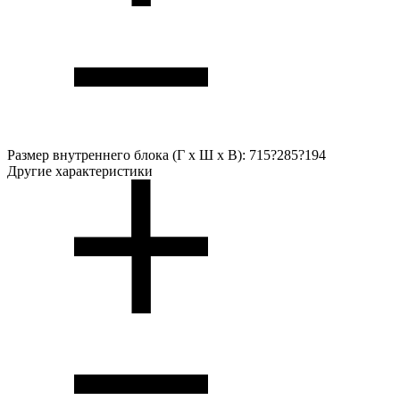
Размер внутреннего блока (Г х Ш х В):
715?285?194
Другие характеристики