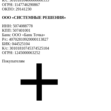
К/с: 30101810400000000555
ОГРН: 1147746290867
ОКПО: 29141230
ООО «СИСТЕМНЫЕ РЕШЕНИЯ»
ИНН: 5074088778
КПП: 507401001
Банк: ООО «Банк Точка»
Р/с: 40702810920000113827
БИК: 044525104
К/с: 30101810745374525104
ОГРН: 1245000063252
Покупателям