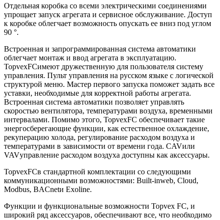
Отдельная коробка со всеми электрическими соединениями
упрощает запуск агрегата и сервисное обслуживание. Доступ
к коробке облегчает возможность опускать ее вниз под углом
90 °.
Встроенная и запрограммированная система автоматики
облегчает монтаж и ввод агрегата в эксплуатацию.
TopvexFCимеют дружественную для пользователя систему
управления. Пульт управления на русском языке с логической
структурой меню. Мастер первого запуска поможет задать все
уставки, необходимые для корректной работы агрегата.
Встроенная система автоматики позволяет управлять
скоростью вентилятора, температурами воздуха, временными
интервалами. Помимо этого, TopvexFC обеспечивает такие
энергосберегающие функции, как естественное охлаждение,
рекуперацию холода, регулирование расходом воздуха и
температурами в зависимости от времени года. CAVили
VAVуправление расходом воздуха доступны как аксессуары.
TopvexFCв стандартной комплектации со следующими
коммуникационными возможностями: Built-inweb, Cloud,
Modbus, BACnetи Exoline.
Функции и функциональные возможности Topvex FC, и
широкий ряд аксессуаров, обеспечивают все, что необходимо