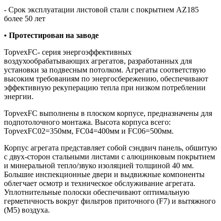
- Срок эксплуатации листовой стали с покрытием AZ185
более 50 лет
• Протестирован на заводе
TopvexFC- серия энергоэффективных
воздухообрабатывающих агрегатов, разработанных для
установки за подвесным потолком. Агрегаты соответствую
высоким требованиям по энергосбережению, обеспечивают
эффективную рекуперацию тепла при низком потреблении
энергии.
TopvexFC выполнены в плоском корпусе, предназначены для
подпотолочного монтажа. Высота корпуса всего:
TopvexFC02=350мм, FC04=400мм и FC06=500мм.
Корпус агрегата представляет собой сэндвич панель, обшитую
с двух-сторон стальными листами с алюцинковым покрытием
и минеральной тепло/звуко изоляцией толщиной 40 мм.
Большие инспекционные двери и выдвижные компоненты
облегчает осмотр и техническое обслуживание агрегата.
Уплотнительные полоски обеспечивают оптимальную
герметичность вокруг фильтров приточного (F7) и вытяжного
(M5) воздуха.