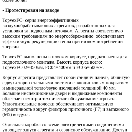
более 50 лет
• Протестирован на заводе
TopvexFC- серия энергоэффективных
воздухообрабатывающих агрегатов, разработанных для
установки за подвесным потолком. Агрегаты соответствую
высоким требованиям по энергосбережению, обеспечивают
эффективную рекуперацию тепла при низком потреблении
энергии.
TopvexFC выполнены в плоском корпусе, предназначены для
подпотолочного монтажа. Высота корпуса всего:
TopvexFC02=350мм, FC04=400мм и FC06=500мм.
Корпус агрегата представляет собой сэндвич панель, обшитую
с двух-сторон стальными листами с алюцинковым покрытием
и минеральной тепло/звуко изоляцией толщиной 40 мм.
Большие инспекционные двери и выдвижные компоненты
облегчает осмотр и техническое обслуживание агрегата.
Уплотнительные полоски обеспечивают оптимальную
герметичность вокруг фильтров приточного (F7) и вытяжного
(M5) воздуха.
Отдельная коробка со всеми электрическими соединениями
упрощает запуск агрегата и сервисное обслуживание. Доступ