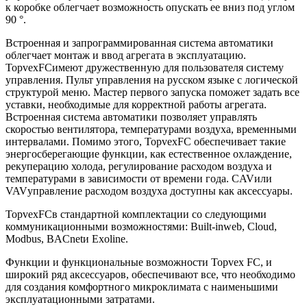
к коробке облегчает возможность опускать ее вниз под углом
90 °.
Встроенная и запрограммированная система автоматики
облегчает монтаж и ввод агрегата в эксплуатацию.
TopvexFCимеют дружественную для пользователя систему
управления. Пульт управления на русском языке с логической
структурой меню. Мастер первого запуска поможет задать все
уставки, необходимые для корректной работы агрегата.
Встроенная система автоматики позволяет управлять
скоростью вентилятора, температурами воздуха, временными
интервалами. Помимо этого, TopvexFC обеспечивает такие
энергосберегающие функции, как естественное охлаждение,
рекуперацию холода, регулирование расходом воздуха и
температурами в зависимости от времени года. CAVили
VAVуправление расходом воздуха доступны как аксессуары.
TopvexFCв стандартной комплектации со следующими
коммуникационными возможностями: Built-inweb, Cloud,
Modbus, BACnetи Exoline.
Функции и функциональные возможности Topvex FC, и
широкий ряд аксессуаров, обеспечивают все, что необходимо
для создания комфортного микроклимата с наименьшими
эксплуатационными затратами.