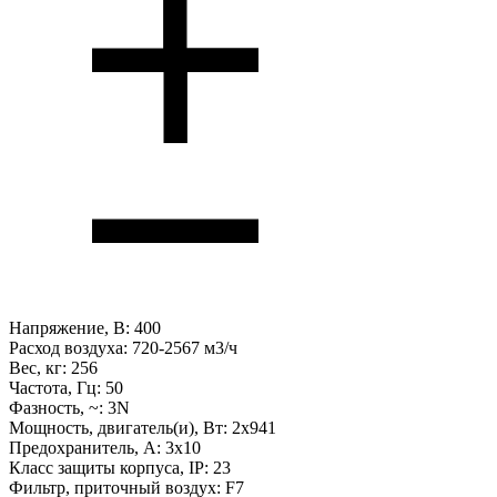
Напряжение, В:
400
Расход воздуха:
720-2567 м3/ч
Вес, кг:
256
Частота, Гц:
50
Фазность, ~:
3N
Мощность, двигатель(и), Вт:
2х941
Предохранитель, А:
3x10
Класс защиты корпуса, IP:
23
Фильтр, приточный воздух:
F7