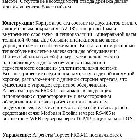
высоте. Отсутствие необходимости отвода дренажа делает
монтаж агрегатов более гибким.
Конструкция:
Корпус агрегата состоит из двух листов стали с
алюцинковым покрытием, AZ 185, толщиной 1 мм и
внутреннего слоя звуко- и теплоизоляции - минеральной ваты
толщиной 40 мм. Две большие инспекционные двери
упрощают осмотр и обслуживание. Вентиляторы и роторный
теплообменник легко извлекаются для обслуживания.
Приточный и вытяжной фильтры устанавливаются на
направляющих и для обеспечения оптимальной
герметичности оснащены уплотнительными лентами.
Все электрические соединения находятся в единой клеммной
коробке, расположенной с длинной стороны агрегата, что
существенно упрощает сервисное обслуживание.
Агрегаты Topvex FR03-11 возможны в следующих
исполнениях: с правосторонним и левосторонним
обслуживанием, с электрическим или с водяным
воздухонагревателями, системой автоматики стандартно с
средствами связи Modbus и Exoline и через RS-485 и
встроенным WEB сервером через TCP/IP. опционально LON.
Управление:
Агрегаты Topvex FR03-11 поставляются с