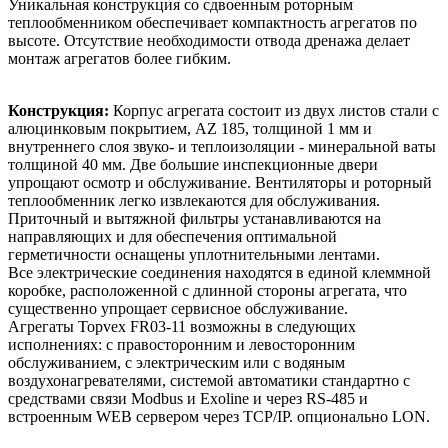
Уникальная конструкция со сдвоенным роторным
теплообменником обеспечивает компактность агрегатов по
высоте. Отсутствие необходимости отвода дренажа делает
монтаж агрегатов более гибким.
Конструкция:
Корпус агрегата состоит из двух листов стали с
алюцинковым покрытием, AZ 185, толщиной 1 мм и
внутреннего слоя звуко- и теплоизоляции - минеральной ваты
толщиной 40 мм. Две большие инспекционные двери
упрощают осмотр и обслуживание. Вентиляторы и роторный
теплообменник легко извлекаются для обслуживания.
Приточный и вытяжной фильтры устанавливаются на
направляющих и для обеспечения оптимальной
герметичности оснащены уплотнительными лентами.
Все электрические соединения находятся в единой клеммной
коробке, расположенной с длинной стороны агрегата, что
существенно упрощает сервисное обслуживание.
Агрегаты Topvex FR03-11 возможны в следующих
исполнениях: с правосторонним и левосторонним
обслуживанием, с электрическим или с водяным
воздухонагревателями, системой автоматики стандартно с
средствами связи Modbus и Exoline и через RS-485 и
встроенным WEB сервером через TCP/IP. опционально LON.