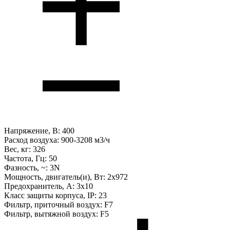
Напряжение, В:
400
Расход воздуха:
900-3208 м3/ч
Вес, кг:
326
Частота, Гц:
50
Фазность, ~:
3N
Мощность, двигатель(и), Вт:
2х972
Предохранитель, А:
3х10
Класс защиты корпуса, IP:
23
Фильтр, приточный воздух:
F7
Фильтр, вытяжной воздух:
F5