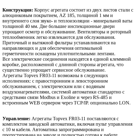
Конструкция:
Корпус агрегата состоит из двух листов стали с
алюцинковым покрытием, AZ 185, толщиной 1 мм и
внутреннего слоя звуко- и теплоизоляции - минеральной ваты
толщиной 40 мм. Две большие инспекционные двери
упрощают осмотр и обслуживание. Вентиляторы и роторный
теплообменник легко извлекаются для обслуживания.
Приточный и вытяжной фильтры устанавливаются на
направляющих и для обеспечения оптимальной
герметичности оснащены уплотнительными лентами.
Все электрические соединения находятся в единой клеммной
коробке, расположенной с длинной стороны агрегата, что
существенно упрощает сервисное обслуживание.
Агрегаты Topvex FR03-11 возможны в следующих
исполнениях: с правосторонним и левосторонним
обслуживанием, с электрическим или с водяным
воздухонагревателями, системой автоматики стандартно с
средствами связи Modbus и Exoline и через RS-485 и
встроенным WEB сервером через TCP/IP. опционально LON.
Управление:
Агрегаты Topvex FR03-11 поставляются с
комплектом заводской автоматики, включая пульт управления
с 10 м кабеля. Автоматика запрограммирована и
протестирована на заводе и полностью готова к работе.