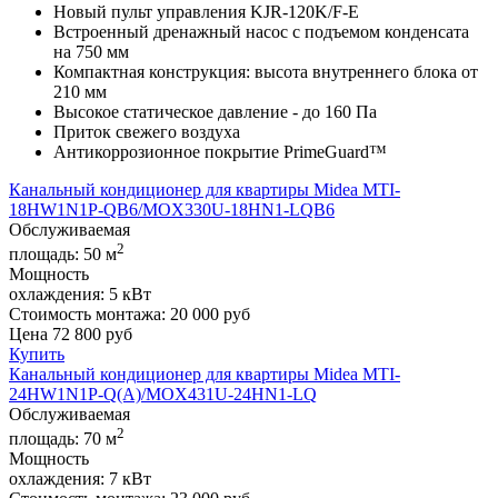
Новый пульт управления KJR-120K/F-E
Встроенный дренажный насос с подъемом конденсата
на 750 мм
Компактная конструкция: высота внутреннего блока от
210 мм
Высокое статическое давление - до 160 Па
Приток свежего воздуха
Антикоррозионное покрытие PrimeGuard™
Канальный кондиционер для квартиры Midea MTI-
18HW1N1P-QB6/MOX330U-18HN1-LQB6
Обслуживаемая
2
площадь:
50 м
Мощность
охлаждения:
5 кВт
Стоимость монтажа:
20 000 руб
Цена
72 800
руб
Купить
Канальный кондиционер для квартиры Midea MTI-
24HW1N1P-Q(A)/MOX431U-24HN1-LQ
Обслуживаемая
2
площадь:
70 м
Мощность
охлаждения:
7 кВт