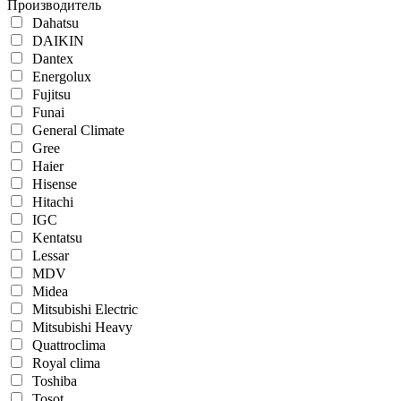
Производитель
Dahatsu
DAIKIN
Dantex
Energolux
Fujitsu
Funai
General Climate
Gree
Haier
Hisense
Hitachi
IGC
Kentatsu
Lessar
MDV
Midea
Mitsubishi Electric
Mitsubishi Heavy
Quattroclima
Royal clima
Toshiba
Tosot