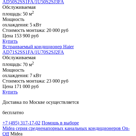
AD50S2SS1FA/1U50S2SJ3FA
Обслуживаемая
2
площадь:
50 м
Мощность
охлаждения:
5 кВт
Стоимость монтажа:
20 000 руб
Цена
153 900
руб
Купить
Встраиваемый кондиционер Haier
AD71S2SS1FA/1U70S2SJ2FA
Обслуживаемая
2
площадь:
70 м
Мощность
охлаждения:
7 кВт
Стоимость монтажа:
23 000 руб
Цена
171 000
руб
Купить
Доставка по Москве осуществляется
бесплатно
+7 (495)
317-17-02
Помощь в выборе
Midea серия средненапорных канальных кондиционеров On-
Off
Midea