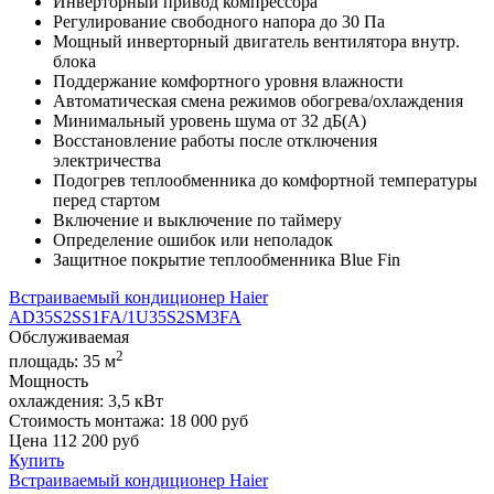
Инверторный привод компрессора
Регулирование свободного напора до 30 Па
Мощный инверторный двигатель вентилятора внутр.
блока
Поддержание комфортного уровня влажности
Автоматическая смена режимов обогрева/охлаждения
Минимальный уровень шума от 32 дБ(А)
Восстановление работы после отключения
электричества
Подогрев теплообменника до комфортной температуры
перед стартом
Включение и выключение по таймеру
Определение ошибок или неполадок
Защитное покрытие теплообменника Blue Fin
Встраиваемый кондиционер Haier
AD35S2SS1FA/1U35S2SM3FA
Обслуживаемая
2
площадь:
35 м
Мощность
охлаждения:
3,5 кВт
Стоимость монтажа:
18 000 руб
Цена
112 200
руб
Купить
Встраиваемый кондиционер Haier