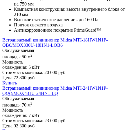
на 750 мм
Компактная конструкция: высота внутреннего блока от
210 мм
Высокое статическое давление - до 160 Па
Приток свежего воздуха
Антикоррозионное покрытие PrimeGuard™
Встраиваемый кондиционер Midea MTI-18HW1N1P-
QB6/MOX330U-18HN1-LQB6
Обслуживаемая
2
площадь:
50 м
Мощность
охлаждения:
5 кВт
Стоимость монтажа:
20 000 руб
Цена
72 800
руб
Купить
Встраиваемый кондиционер Midea MTI-24HW1N1P-
Q(A)/MOX431U-24HN1-LQ
Обслуживаемая
2
площадь:
70 м
Мощность
охлаждения:
7 кВт
Стоимость монтажа:
23 000 руб
Цена
92 300
руб