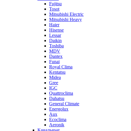
Fujitsu
Tosot
Mitsubishi Electric
Mitsubishi Heavy
Haier
Hisense
Lessar
Daikin
Toshiba
MDV
Dantex
Funai
Royal Clima
Kentatsu
Midea
Gree
IGC
Quattroclima
Dahatsu
General Climate
Energolux
Aux
Ecoclima
Aeronik
Канальные