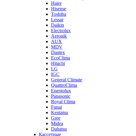
Haier
Hisense
Toshiba
Lessar
Daikin
Electrolux
Aeronik
AUX
MDV
Dantex
EcoClima
Hitachi
LG
IGC
General Climate
QuattroClima
Energolux
Panasonic
Royal Clima
Funai
Kentatsu
Gree
Midea
Dahatsu
Кассетные