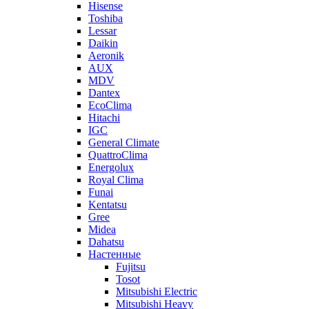
Hisense
Toshiba
Lessar
Daikin
Aeronik
AUX
MDV
Dantex
EcoClima
Hitachi
IGC
General Climate
QuattroClima
Energolux
Royal Clima
Funai
Kentatsu
Gree
Midea
Dahatsu
Настенные
Fujitsu
Tosot
Mitsubishi Electric
Mitsubishi Heavy