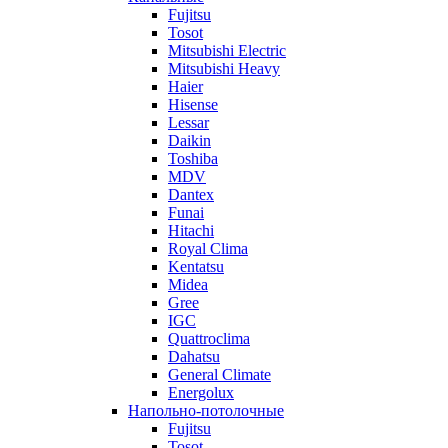
Fujitsu
Tosot
Mitsubishi Electric
Mitsubishi Heavy
Haier
Hisense
Lessar
Daikin
Toshiba
MDV
Dantex
Funai
Hitachi
Royal Clima
Kentatsu
Midea
Gree
IGC
Quattroclima
Dahatsu
General Climate
Energolux
Напольно-потолочные
Fujitsu
Tosot