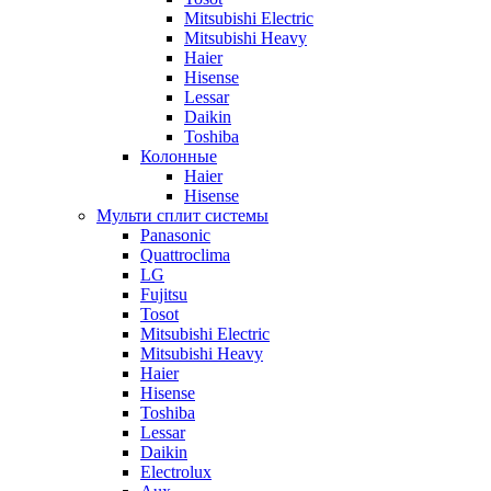
Mitsubishi Electric
Mitsubishi Heavy
Haier
Hisense
Lessar
Daikin
Toshiba
Колонные
Haier
Hisense
Мульти сплит системы
Panasonic
Quattroclima
LG
Fujitsu
Tosot
Mitsubishi Electric
Mitsubishi Heavy
Haier
Hisense
Toshiba
Lessar
Daikin
Electrolux