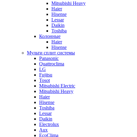
Mitsubishi Heavy
Haier
Hisense
Lessar
Daikin
Toshiba
Колонные
Haier
Hisense
Мульти сплит системы
Panasonic
Quattroclima
LG
Fujitsu
Tosot
Mitsubishi Electric
Mitsubishi Heavy
Haier
Hisense
Toshiba
Lessar
Daikin
Electrolux
Aux
EcoClima