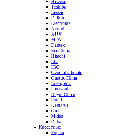
Hisense
Toshiba
Lessar
Daikin
Electrolux
Aeronik
AUX
MDV
Dantex
EcoClima
Hitachi
LG
IGC
General Climate
QuattroClima
Energolux
Panasonic
Royal Clima
Funai
Kentatsu
Gree
Midea
Dahatsu
Кассетные
Fujitsu