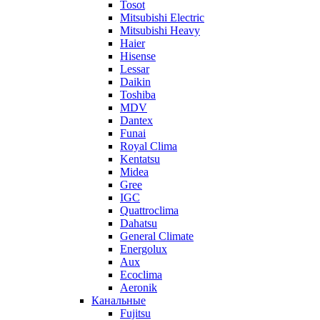
Tosot
Mitsubishi Electric
Mitsubishi Heavy
Haier
Hisense
Lessar
Daikin
Toshiba
MDV
Dantex
Funai
Royal Clima
Kentatsu
Midea
Gree
IGC
Quattroclima
Dahatsu
General Climate
Energolux
Aux
Ecoclima
Aeronik
Канальные
Fujitsu