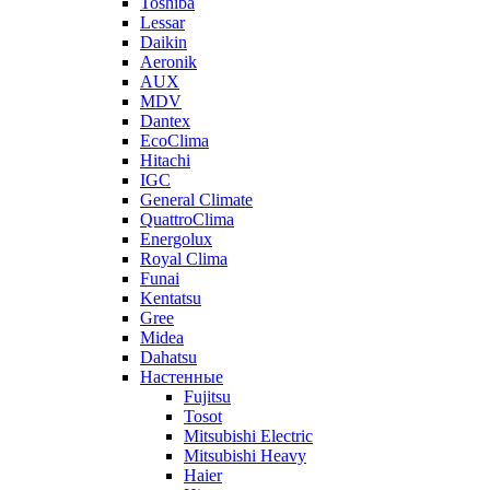
Toshiba
Lessar
Daikin
Aeronik
AUX
MDV
Dantex
EcoClima
Hitachi
IGC
General Climate
QuattroClima
Energolux
Royal Clima
Funai
Kentatsu
Gree
Midea
Dahatsu
Настенные
Fujitsu
Tosot
Mitsubishi Electric
Mitsubishi Heavy
Haier