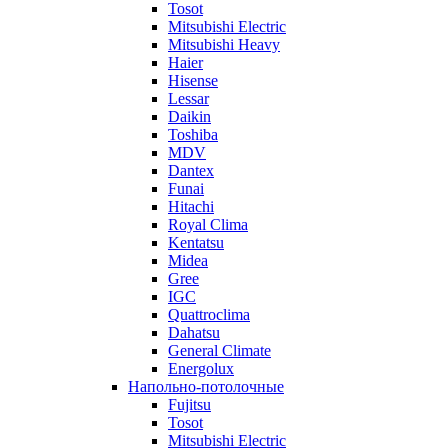
Tosot
Mitsubishi Electric
Mitsubishi Heavy
Haier
Hisense
Lessar
Daikin
Toshiba
MDV
Dantex
Funai
Hitachi
Royal Clima
Kentatsu
Midea
Gree
IGC
Quattroclima
Dahatsu
General Climate
Energolux
Напольно-потолочные
Fujitsu
Tosot
Mitsubishi Electric