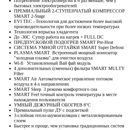
Потребление электроэнергии в 6 раз меньше, чем у
бытовых электрообогревателей
ПРЕМИАЛЬНЫЙ 2-СТУПЕНЧАТЫЙ КОМПРЕССОР
SMART 2-Stage
EVI TEC - Технология для достижения более высокой
производительности при более низких температурах
Технология впрыска хладагента
До -30С Супер работа на нагрев + FULL DC
ПРЕДПУСКОВОЙ ПОДОГРЕВ SMART Pre-Heat
СИСТЕМА УМНОЙ ОТТАЙКИ SMART Super Defrost
PLASMA SMART Встроенный мощный ионизатор
"холодная плазма" для очистки воздуха
Wi-fi Установленный Вай фай модуль
4 дополнительных (сменных) фильтра SMART MULTY
Filter
SMART Air Автоматическое управление потоком
воздуха в 4-х направлениях
SMART Sleep 3 режима комфортного сна
SMART Feel точный контроль температуры в месте
нахождения пользователя
УМНЫЙ ДЕЖУРНЫЙ ОБОГРЕВ 8°C
Премиальный пульт ДУ с подсветкой
3-слойная тепло-шумоизоляция с металлизированным
слоем
Быстрее и проще, чем установка традиционных систем