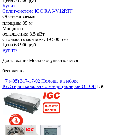
Цена
58 300
руб
Купить
Сплит-система IGC RAS-V12RTF
Обслуживаемая
2
площадь:
35 м
Мощность
охлаждения:
3,5 кВт
Стоимость монтажа:
19 500 руб
Цена
68 900
руб
Купить
Доставка по Москве осуществляется
бесплатно
+7 (495)
317-17-02
Помощь в выборе
IGC серия канальных кондиционеров On-Off
IGC