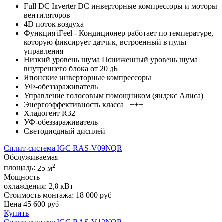
Full DC Inverter DC инверторные компрессоры и моторы
вентиляторов
4D поток воздуха
Функция iFeel - Кондиционер работает по температуре,
которую фиксирует датчик, встроенный в пульт
управления
Низкий уровень шума Пониженный уровень шума
внутреннего блока от 20 дБ
Японские инверторные компрессоры
УФ-обеззараживатель
Управление голосовым помощником (яндекс Алиса)
Энергоэффективность класса +++
Хладогент R32
УФ-обеззараживатель
Светодиодный дисплей
Сплит-система IGC RAS-V09NQR
Обслуживаемая
2
площадь:
25 м
Мощность
охлаждения:
2,8 кВт
Стоимость монтажа:
18 000 руб
Цена
45 600
руб
Купить
Сплит-система IGC RAS-V12NQR