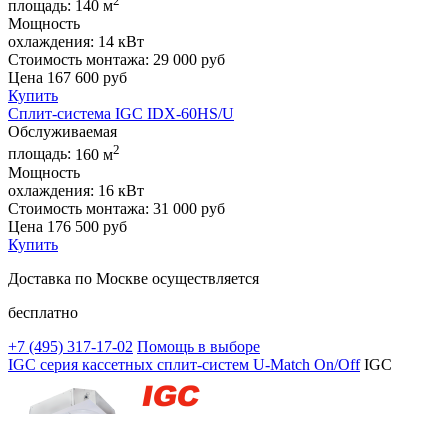
2
площадь:
140 м
Мощность
охлаждения:
14 кВт
Стоимость монтажа:
29 000 руб
Цена
167 600
руб
Купить
Сплит-система IGC IDХ-60HS/U
Обслуживаемая
2
площадь:
160 м
Мощность
охлаждения:
16 кВт
Стоимость монтажа:
31 000 руб
Цена
176 500
руб
Купить
Доставка по Москве осуществляется
бесплатно
+7 (495)
317-17-02
Помощь в выборе
IGC серия кассетных сплит-систем U-Match On/Off
IGC